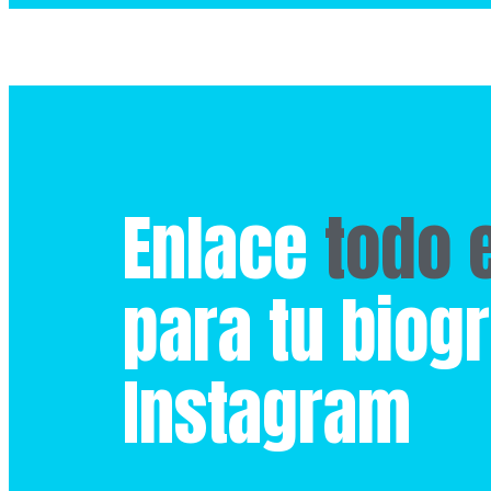
Enlace
todo 
para tu biogr
Instagram