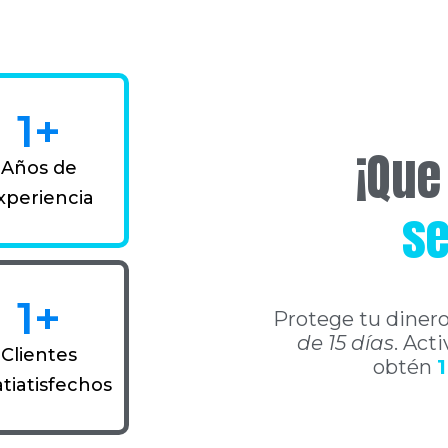
1
+
¡Que
Años de
xperiencia
se
1
+
Protege tu dinero
de 15 días
. Act
Clientes
obtén
1
atiatisfechos