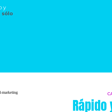
o y
 sólo
C
Rápido y