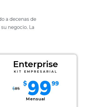
do a decenas de
su negocio. La
Enterprise
KIT EMPRESARIAL
99
$
99
$
85
Mensual