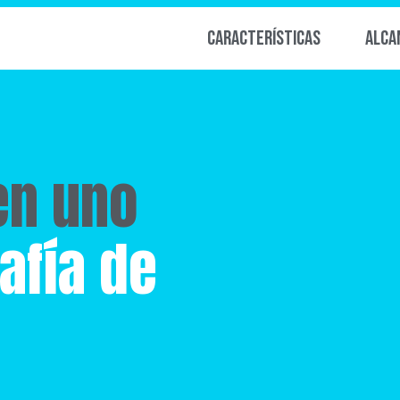
Características
Alca
en uno
afía de