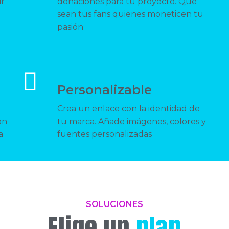
ir
donaciones para tu proyecto. Que
sean tus fans quienes moneticen tu
pasión
Personalizable
Crea un enlace con la identidad de
on
tu marca. Añade imágenes, colores y
a
fuentes personalizadas
SOLUCIONES
Elige un
plan