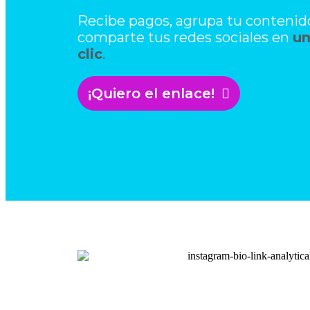
Recibe pagos, agrupa tu contenid
comparte tus redes sociales en
un
clic
.
¡Quiero el enlace!